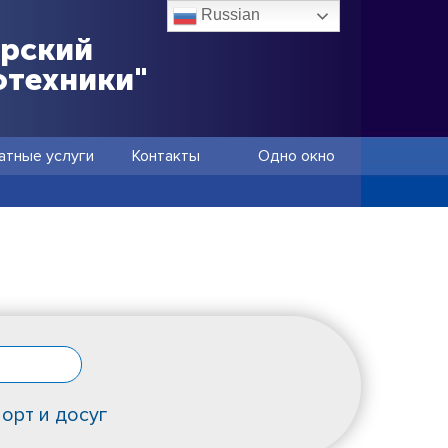
Russian
ёрский
отехники"
атные услуги
Контакты
Одно окно
орт и досуг