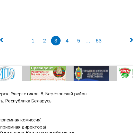
1
2
3
4
5
…
63
ерск, Энергетиков, 8, Берёзовский район,
ь, Республика Беларусь
 (приемная комиссия),
 (приемная директора)