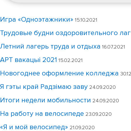
Игра «Одноэтажники»
15.10.2021
Трудовые будни оздоровительного лаг
Летний лагерь труда и отдыха
16.07.2021
АРТ вакацыі 2021
15.02.2021
Новогоднее оформление колледжа
30.1
Я гэты край Радзімаю заву
24.09.2020
Итоги недели мобильности
24.09.2020
На работу на велосипеде
23.09.2020
«Я и мой велосипед»
21.09.2020