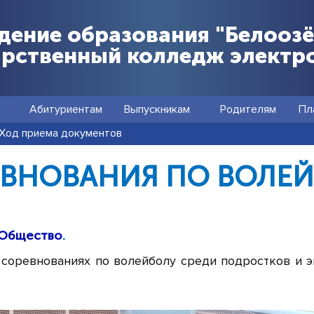
дение образования "Белооз
арственный колледж электр
я
Абитуриентам
Выпускникам
Родителям
Пл
Ход приема документов
ВНОВАНИЯ ПО ВОЛЕ
Общество
.
 соревнованиях по волейболу среди подростков и э