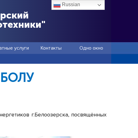
Russian
ёрский
отехники"
атные услуги
Контакты
Одно окно
ЙБОЛУ
нергетиков г.Белоозерска, посвящённых