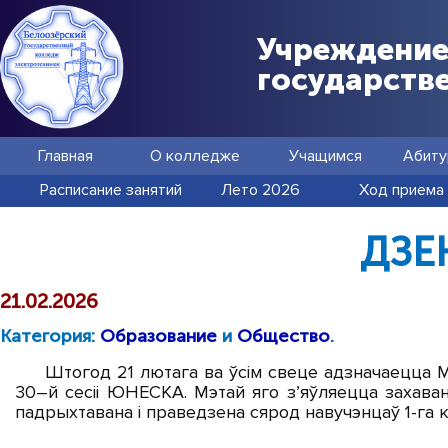
Учреждение
государств
Главная
О колледже
Учащимся
Абиту
Расписание занятий
Лето 2026
Ход приема
ДЗЕ
21.02.2026
Категория:
Образование
и
Общество
.
Штогод 21 лютага ва ўсім свеце адзначаецца М
30–й сесіі ЮНЕСКА. Мэтай яго з’яўляецца захаван
падрыхтавана і праведзена сярод навучэнцаў 1-га