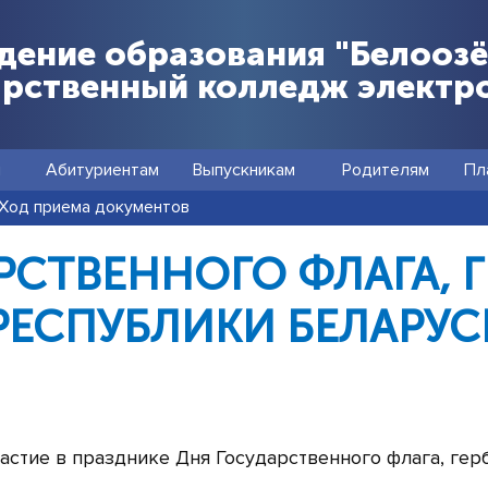
дение образования "Белооз
арственный колледж электр
я
Абитуриентам
Выпускникам
Родителям
Пл
Ход приема документов
РСТВЕННОГО ФЛАГА, Г
РЕСПУБЛИКИ БЕЛАРУС
стие в празднике Дня Государственного флага, герб