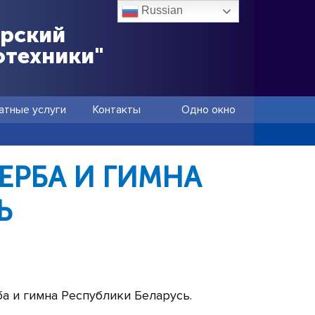
Russian
ёрский
отехники"
атные услуги
Контакты
Одно окно
ЕРБА И ГИМНА
Ь
а и гимна Республики Беларусь.