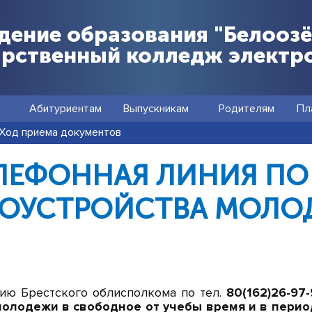
дение образования "Белооз
арственный колледж электр
я
Абитуриентам
Выпускникам
Родителям
Пл
Ход приема документов
ЛЕФОННАЯ ЛИНИЯ П
ДОУСТРОЙСТВА МОЛО
ию Брестского облисполкома по тел.
80(162)26-97
молодежи в свободное от учебы время и в пери