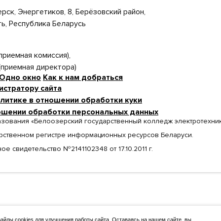
ерск, Энергетиков, 8, Берёзовский район,
ь, Республика Беларусь
 (приемная комиссия),
 (приемная директора)
Одно окно
Как к нам добраться
истратору сайта
литике в отношении обработки куки
ошении обработки персональных данных
зования «Белоозерский государственный колледж электротехни
арственном регистре информационных ресурсов Беларуси.
ое свидетельство №2141102348 от 17.10.2011 г.
йлы cookies для улучшения работы сайта. Оставаясь на нашем сайте, вы