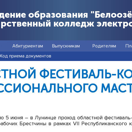
дение образования "Белооз
арственный колледж электр
я
Абитуриентам
Выпускникам
Родителям
Пл
Ход приема документов
ТНОЙ ФЕСТИВАЛЬ-К
ССИОНАЛЬНОГО МАСТ
по 5 июня – в Лунинце проход областной фестиваль
рабочих Брестчины в рамках VII Республиканского 